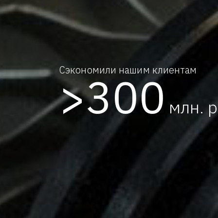
Cэкономили нашим клиентам
>300
млн. р