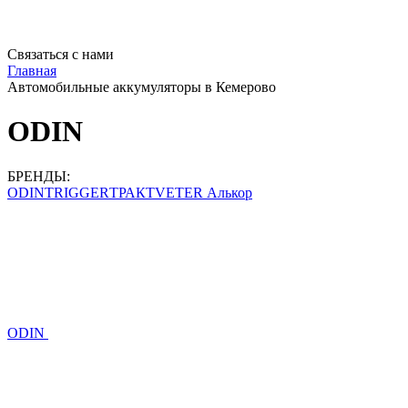
Связаться с нами
Главная
Автомобильные аккумуляторы в Кемерово
ODIN
БРЕНДЫ:
T
ODIN
TRIGGER
ТРАКТ
VETER Алькор
ODIN