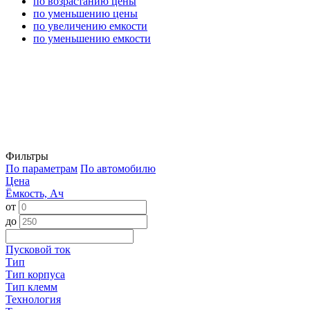
по возрастанию цены
по уменьшению цены
по увеличению емкости
по уменьшению емкости
Фильтры
По параметрам
По автомобилю
Цена
Ёмкость, Ач
от
до
Пусковой ток
Тип
Тип корпуса
Тип клемм
Технология