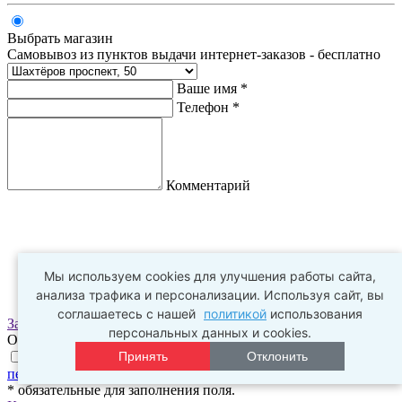
Выбрать магазин
Самовывоз из пунктов выдачи интернет-заказов - бесплатно
Ваше имя *
Телефон *
Комментарий
Мы используем cookies для улучшения работы сайта,
анализа трафика и персонализации. Используя сайт, вы
соглашаетесь с нашей
политикой
использования
Заказать
персональных данных и cookies.
Оплата заказа происходит в пункте выдачи
Принять
Отклонить
Нажимая на галочку, я соглашаюсь с
условиями обработки
персональных данных
и
политикой конфиденциальности
* обязательные для заполнения поля.