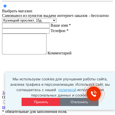
Выбрать магазин
Самовывоз из пунктов выдачи интернет-заказов - бесплатно
Ваше имя *
Телефон *
Комментарий
Мы используем cookies для улучшения работы сайта,
анализа трафика и персонализации. Используя сайт, вы
соглашаетесь с нашей
политикой
использования
Заказать
персональных данных и cookies.
Оплата заказа происходит в пункте выдачи
Принять
Отклонить
Нажимая на галочку, я соглашаюсь с
условиями обработки
персональных данных
и
политикой конфиденциальности
* обязательные для заполнения поля.