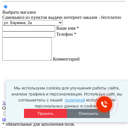
Выбрать магазин
Самовывоз из пунктов выдачи интернет-заказов - бесплатно
Ваше имя *
Телефон *
Комментарий
Мы используем cookies для улучшения работы сайта,
анализа трафика и персонализации. Используя сайт, вы
соглашаетесь с нашей
политикой
использования
Заказать
персональных данных и cookies.
Оплата заказа происходит в пункте выдачи
Принять
Отклонить
Нажимая на галочку, я соглашаюсь с
условиями обработки
персональных данных
и
политикой конфиденциальности
* обязательные для заполнения поля.