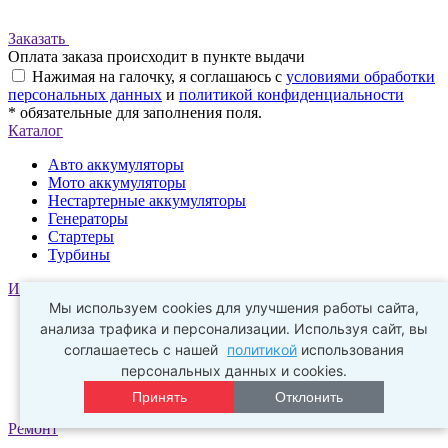
Заказать
Оплата заказа происходит в пункте выдачи
Нажимая на галочку, я соглашаюсь с
условиями обработки
персональных данных
и
политикой конфиденциальности
* обязательные для заполнения поля.
Каталог
Авто аккумуляторы
Мото аккумуляторы
Нестартерные аккумуляторы
Генераторы
Стартеры
Турбины
Информация
Мы используем cookies для улучшения работы сайта,
О компании
анализа трафика и персонализации. Используя сайт, вы
Новости
соглашаетесь с нашей
политикой
использования
Оптовым покупателям
персональных данных и cookies.
Обработка персональных данных
Политика конфиденциальности
Принять
Отклонить
Ремонт